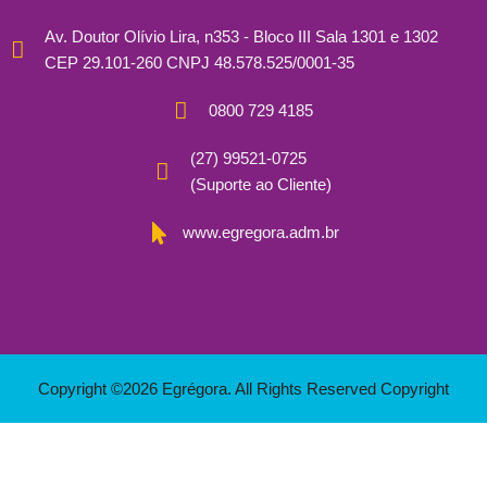
Av. Doutor Olívio Lira, n353 - Bloco III Sala 1301 e 1302
CEP 29.101-260 CNPJ 48.578.525/0001-35
0800 729 4185
(27) 99521-0725
(Suporte ao Cliente)
www.egregora.adm.br
Copyright ©2026 Egrégora. All Rights Reserved Copyright